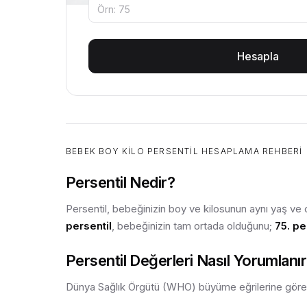
Hesapla
BEBEK BOY KILO PERSENTIL HESAPLAMA REHBERI
Persentil Nedir?
Persentil, bebeğinizin boy ve kilosunun aynı yaş ve c
persentil
, bebeğinizin tam ortada olduğunu;
75. pe
Persentil Değerleri Nasıl Yorumlanı
Dünya Sağlık Örgütü (WHO) büyüme eğrilerine göre 