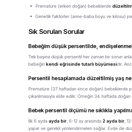
Prematüre (erken doğan) bebeklerde
düzeltilm
Genetik faktörler (anne-baba boyu ve kilosu) pers
Sık Sorulan Sorular
Bebeğim düşük persentilde, endişelenmel
Tek başına düşük persentil her zaman bir sorun anla
bebeğin
kendi eğrisinde tutarlı büyümesi
dir. An
Persentil hesaplamada düzeltilmiş yaş ne
Prematüre (37 haftadan önce doğan) bebeklerde p
çıkarılmasıyla elde edilir. Örneğin 34. haftada doğan
Bebek persentil ölçümü ne sıklıkla yapılma
İlk 6 ayda
ayda bir
, 6-12 ay arasında
2 ayda bir
, 1
yapar ve gerekli yönlendirmeleri sağlar. Evde de düze