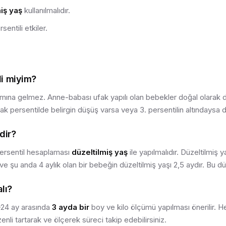
iş yaş
kullanılmalıdır.
entili etkiler.
i miyim?
mına gelmez. Anne-babası ufak yapılı olan bebekler doğal olarak da
cak persentilde belirgin düşüş varsa veya 3. persentilin altındaysa d
dir?
ersentil hesaplaması
düzeltilmiş yaş
ile yapılmalıdır. Düzeltilmiş
 ve şu anda 4 aylık olan bir bebeğin düzeltilmiş yaşı 2,5 aydır. Bu d
lı?
2-24 ay arasında
3 ayda bir
boy ve kilo ölçümü yapılması önerilir. He
nli tartarak ve ölçerek süreci takip edebilirsiniz.