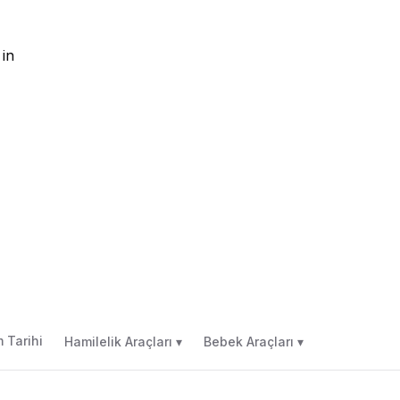
 in
 Tarihi
Hamilelik Araçları ▾
Bebek Araçları ▾