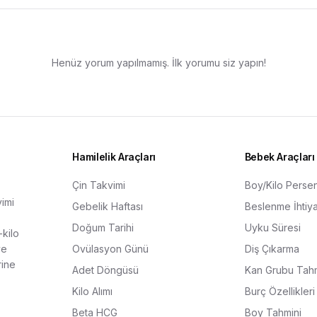
Henüz yorum yapılmamış. İlk yorumu siz yapın!
Hamilelik Araçları
Bebek Araçları
Çin Takvimi
Boy/Kilo Persent
vimi
Gebelik Haftası
Beslenme İhtiya
Doğum Tarihi
Uyku Süresi
kilo
ve
Ovülasyon Günü
Diş Çıkarma
rine
Adet Döngüsü
Kan Grubu Tahm
Kilo Alımı
Burç Özellikleri
Beta HCG
Boy Tahmini