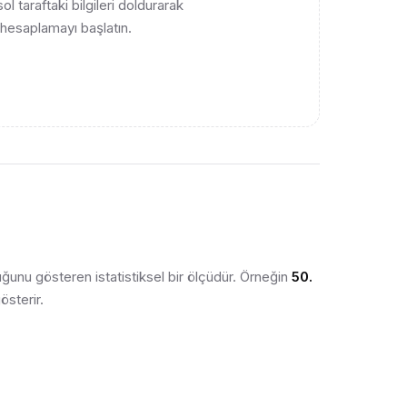
l taraftaki bilgileri doldurarak
hesaplamayı başlatın.
uğunu gösteren istatistiksel bir ölçüdür. Örneğin
50.
sterir.