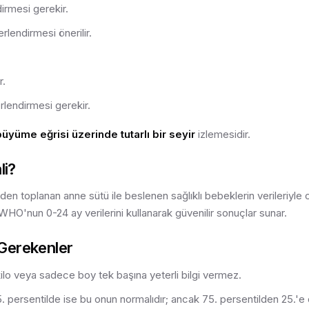
rmesi gerekir.
endirmesi önerilir.
r.
lendirmesi gerekir.
üyüme eğrisi üzerinde tutarlı bir seyir
izlemesidir.
li?
en toplanan anne sütü ile beslenen sağlıklı bebeklerin verileriyle 
, WHO'nun 0-24 ay verilerini kullanarak güvenilir sonuçlar sunar.
 Gerekenler
 kilo veya sadece boy tek başına yeterli bilgi vermez.
5. persentilde ise bu onun normalıdır; ancak 75. persentilden 25.'e