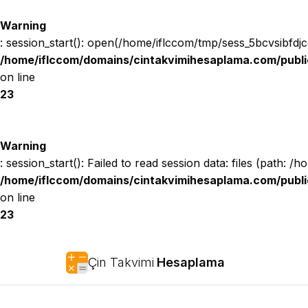
Warning
: session_start(): open(/home/iflccom/tmp/sess_5bcvsibfdjc
/home/iflccom/domains/cintakvimihesaplama.com/publi
on line
23
Warning
: session_start(): Failed to read session data: files (path: /
/home/iflccom/domains/cintakvimihesaplama.com/publi
on line
23
Çin Takvimi
Hesaplama