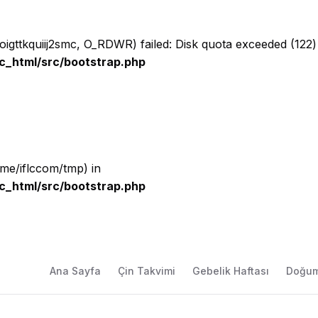
oigttkquiij2smc, O_RDWR) failed: Disk quota exceeded (122)
c_html/src/bootstrap.php
home/iflccom/tmp) in
c_html/src/bootstrap.php
Ana Sayfa
Çin Takvimi
Gebelik Haftası
Doğum