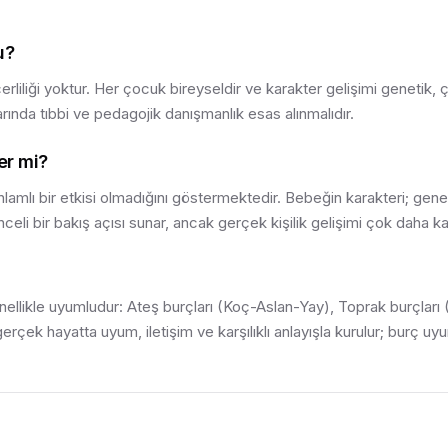
u?
çerliliği yoktur. Her çocuk bireyseldir ve karakter gelişimi genetik, 
arında tıbbi ve pedagojik danışmanlık esas alınmalıdır.
er mi?
nlamlı bir etkisi olmadığını göstermektedir. Bebeğin karakteri; geneti
nceli bir bakış açısı sunar, ancak gerçek kişilik gelişimi çok daha ka
nellikle uyumludur: Ateş burçları (Koç-Aslan-Yay), Toprak burçları
rçek hayatta uyum, iletişim ve karşılıklı anlayışla kurulur; burç u