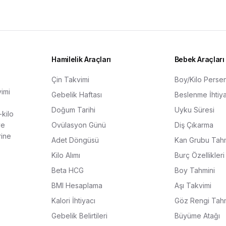
Hamilelik Araçları
Bebek Araçları
Çin Takvimi
Boy/Kilo Persent
vimi
Gebelik Haftası
Beslenme İhtiya
Doğum Tarihi
Uyku Süresi
kilo
ve
Ovülasyon Günü
Diş Çıkarma
rine
Adet Döngüsü
Kan Grubu Tahm
Kilo Alımı
Burç Özellikleri
Beta HCG
Boy Tahmini
BMI Hesaplama
Aşı Takvimi
Kalori İhtiyacı
Göz Rengi Tahm
Gebelik Belirtileri
Büyüme Atağı