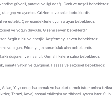
kendine güvenli, yaratıcı ve ilgi odağı. Canlı ve neşeli bebeklerdir.
k, utangaç ve ayrıntıcı. Gözlemci ve sakin bebeklerdir.
l ve estetik. Çevresindekilerle uyum arayan bebeklerdir.
sezgisel ve yoğun duygulu. Gizemi seven bebeklerdir.
er, özgür ruhlu ve enerjik. Keşfetmeyi seven bebeklerdir.
, azimli ve olgun. Erken yaşta sorumluluk alan bebeklerdir.
arklı düşünen ve insancıl. Orijinal fikirlere sahip bebeklerdir.
k, sanata yatkın ve duygusal. Hassas ve sezgisel bebeklerdir.
oç, Aslan, Yay) enerji harcamak ve hareket etmek ister; onlara fiziks
İkizler, Terazi, Kova) sosyal etkileşim ve zihinsel uyarım ister. Su 