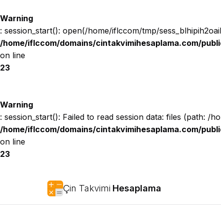
Warning
: session_start(): open(/home/iflccom/tmp/sess_blhipih2o
/home/iflccom/domains/cintakvimihesaplama.com/publi
on line
23
Warning
: session_start(): Failed to read session data: files (path: /
/home/iflccom/domains/cintakvimihesaplama.com/publi
on line
23
Çin Takvimi
Hesaplama