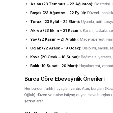
Aslan (23 Temmuz – 22 Ağustos):
Gösterişli, 
Başak (23 Ağustos – 22 Eylül):
Düzenli, analiti
Terazi (23 Eylül – 22 Ekim):
Uyumlu, adil, sosya
Akrep (23 Ekim – 21 Kasım):
Kararlı, tutkulu, 
Yay (22 Kasım – 21 Aralık):
Maceraperest, iyims
Oğlak (22 Aralık – 19 Ocak):
Disiplinli, sabırlı
Kova (20 Ocak – 18 Şubat):
Bağımsız, yaratıcı, f
Balık (19 Şubat – 20 Mart):
Hayalperest, empati
Burca Göre Ebeveynlik Önerileri
Her burcun farklı ihtiyaçları vardır. Ateş burçları (K
Oğlak) düzen ve rutine ihtiyaç duyar. Hava burçları (
şefkat arar.