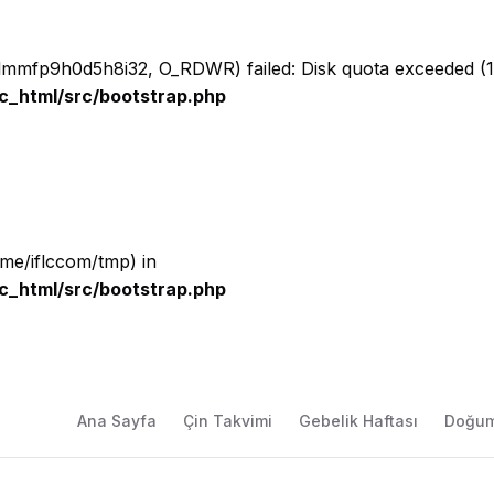
ailmmfp9h0d5h8i32, O_RDWR) failed: Disk quota exceeded (1
c_html/src/bootstrap.php
home/iflccom/tmp) in
c_html/src/bootstrap.php
Ana Sayfa
Çin Takvimi
Gebelik Haftası
Doğum