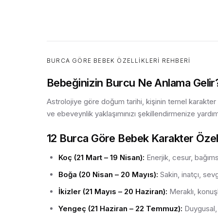
BURCA GÖRE BEBEK ÖZELLIKLERI REHBERI
Bebeğinizin Burcu Ne Anlama Gelir
Astrolojiye göre doğum tarihi, kişinin temel karakter
ve ebeveynlik yaklaşımınızı şekillendirmenize yardımcı
12 Burca Göre Bebek Karakter Özell
Koç (21 Mart – 19 Nisan):
Enerjik, cesur, bağımsı
Boğa (20 Nisan – 20 Mayıs):
Sakin, inatçı, sev
İkizler (21 Mayıs – 20 Haziran):
Meraklı, konuşk
Yengeç (21 Haziran – 22 Temmuz):
Duygusal, 