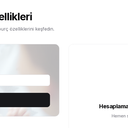
likleri
ç özelliklerini keşfedin.
Hesaplama
Hemen so